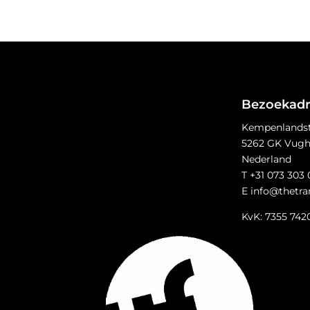
Bezoekadr
Kempenlandst
5262 GK Vugh
Nederland
T +31 073 303
E info@thetran
KvK: 7355 742