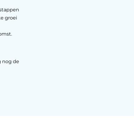
 stappen
ke groei
komst.
g nog de