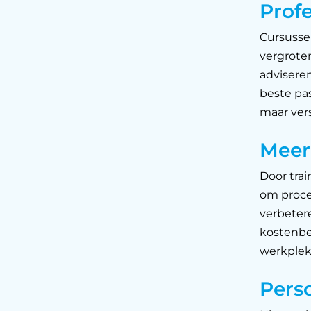
Profe
Cursusse
vergroten
adviseren
beste pas
maar vers
Meer 
Door tra
om proces
verbetere
kostenbe
werkplek
Pers