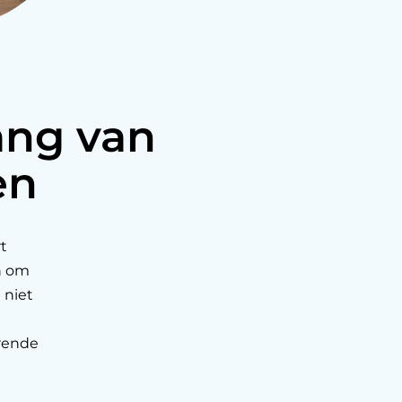
lang van
en
t
n om
 niet
erende