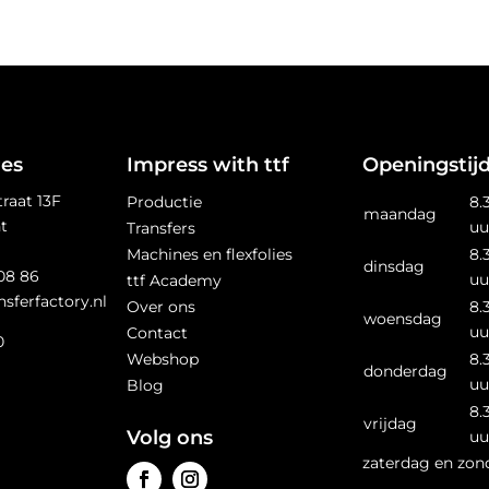
es
Impress with ttf
Openingstij
raat 13F
Productie
8.
maandag
t
uu
Transfers
Machines en flexfolies
8.
dinsdag
 08 86
uu
ttf Academy
sferfactory.nl
Over ons
8.
woensdag
uu
Contact
0
Webshop
8.
donderdag
uu
Blog
8.
vrijdag
Volg ons
uu
zaterdag en zon