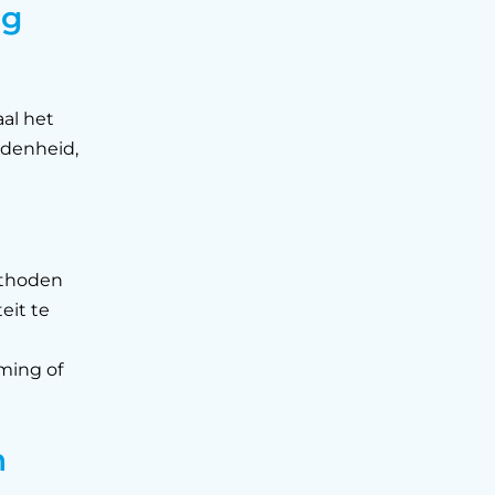
ng
aal het
edenheid,
ethoden
eit te
ming of
n