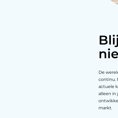
Bli
ni
De werel
continu.
actuele k
alleen in
ontwikkel
markt.