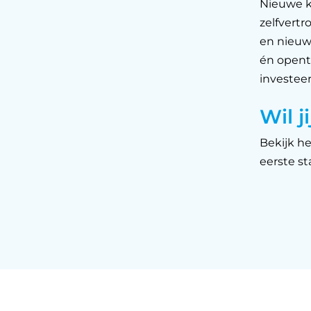
Nieuwe k
zelfvert
en nieuwe
én opent
investeer
Wil j
Bekijk h
eerste st